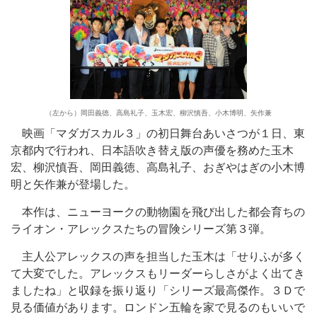
（左から）岡田義徳、高島礼子、玉木宏、柳沢慎吾、小木博明、矢作兼
映画「マダガスカル３」の初日舞台あいさつが１日、東
京都内で行われ、日本語吹き替え版の声優を務めた玉木
宏、柳沢慎吾、岡田義徳、高島礼子、おぎやはぎの小木博
明と矢作兼が登場した。
本作は、ニューヨークの動物園を飛び出した都会育ちの
ライオン・アレックスたちの冒険シリーズ第３弾。
主人公アレックスの声を担当した玉木は「せりふが多く
て大変でした。アレックスもリーダーらしさがよく出てき
ましたね」と収録を振り返り「シリーズ最高傑作。３Ｄで
見る価値があります。ロンドン五輪を家で見るのもいいで