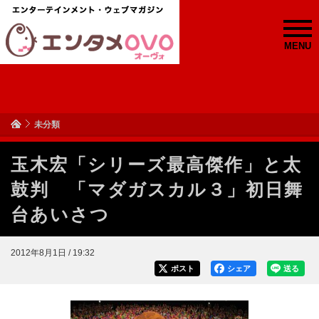
MENU
未分類
玉木宏「シリーズ最高傑作」と太
鼓判 「マダガスカル３」初日舞
台あいさつ
2012年8月1日 / 19:32
ポスト
シェア
送る