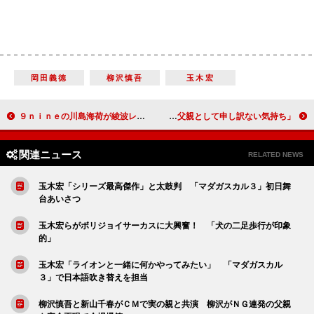
岡田義徳
柳沢慎吾
玉木宏
９ｎｉｎｅの川島海荷が綾波レイに変身 エヴァンゲリオン×美少女写真展
みのもんたさん次男逮捕でコメント 「父親として申し訳ない気持ち」
関連ニュース
RELATED NEWS
玉木宏「シリーズ最高傑作」と太鼓判 「マダガスカル３」初日舞
台あいさつ
玉木宏らがボリジョイサーカスに大興奮！ 「犬の二足歩行が印象
的」
玉木宏「ライオンと一緒に何かやってみたい」 「マダガスカル
３」で日本語吹き替えを担当
柳沢慎吾と新山千春がＣＭで実の親と共演 柳沢がＮＧ連発の父親