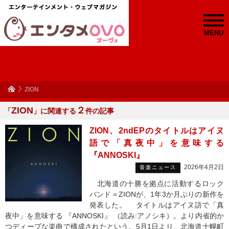
MENU
ZION
ZION
２
「
」に関連する
件の記事
ZION、2ndEPのタイトルはアイヌ
語で「真夜中」を意味する
『ANNOSKI』
2026年4月2日
音楽ニュース
北海道の十勝を拠点に活動するロック
バンド＝ZIONが、1年3か月ぶりの新作を
発表した。 タイトルはアイヌ語で「真
夜中」を意味する 『ANNOSKI』 （読み:アノシキ）。より内省的か
つディープな楽曲で構成されたという。5月1日より、北海道士幌町