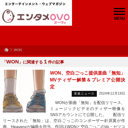
MENU
WON
WON
１
「
」に関連する
件の記事
WON、空白ごっこ提供楽曲「無知」
MVティザー解禁＆プレミア公開決
定
2024年12月19日
音楽ニュース
WONが新曲「無知」を配信リリース、
ミュージックビデオのティザー映像を
SNSアカウントにて公開した。 配信リ
リースされた「無知」は、空白ごっこのコンポーザー針原翼が作
曲、Heavenzが編曲を担当。作詞はWONと空白ごっこのVo・セツコ