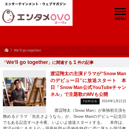
MENU
We'll go together
We'll go together
１
「
」に関連する
件の記事
渡辺翔太の主演ドラマが“Snow Man
のデビュー日”に放送スタート 本
日「Snow Man公式YouTubeチャン
ネル」で主題歌のMVも公開
2024年1月21日
TOPICS
渡辺翔太（Snow Man）が単独初主演を
務めるドラマ「先生さようなら」が、Snow Manのデビュー記念日
でもある記念すべき今夜、いよいよ放送スタートする。 本作は、
渡辺が演じる主人公・田邑拓郎が高校生時代に恋に落ちた国語教