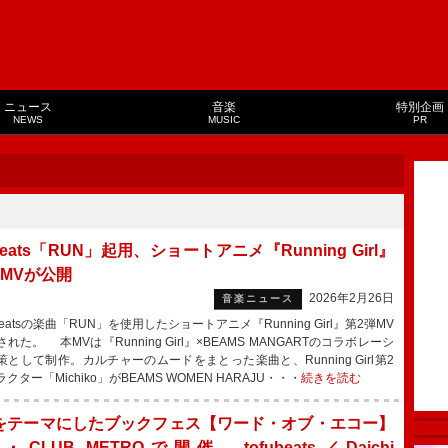
ニュース
音楽
特別企画
NEWS
MUSIC
PR
ubeats「RUN」起用、ショートアニメ『Running Girl』
弾MVが公開
2026年2月26日
音楽ニュース
beatsの楽曲「RUN」を使用したショートアニメ『Running Girl』第2弾MV
れた。 本MVは『Running Girl』×BEAMS MANGARTのコラボレーシ
策として制作。カルチャーのムードをまとった楽曲と、Running Girl第2
クター「Michiko」がBEAMS WOMEN HARAJU・・・
続きを読む
をテーマにしたブックフェス【ワード・オブ・エコー】
CLUB METROで開催、tofubeats／Daichi