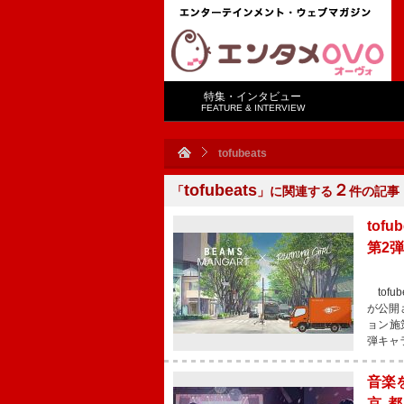
特集・インタビュー
FEATURE & INTERVIEW
tofubeats
tofubeats
２
「
」に関連する
件の記事
tof
第2
tofu
が公開さ
ョン施
弾キャラ
音楽
京都・