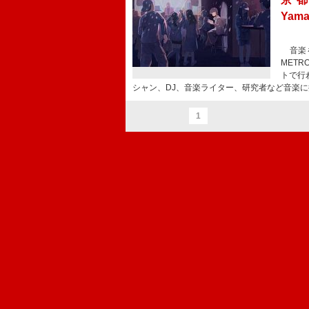
Yam
音楽を
MET
トで行
シャン、DJ、音楽ライター、研究者など音楽
1