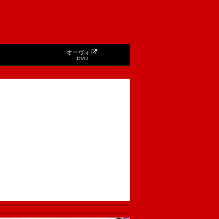
オーヴォ
OVO