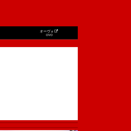
オーヴォ
OVO