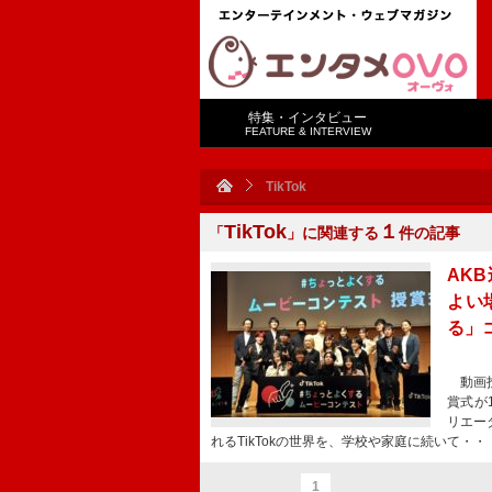
特集・インタビュー
FEATURE & INTERVIEW
TikTok
TikTok
１
「
」に関連する
件の記事
AK
よい
る」
動画投
賞式が
リエータ
れるTikTokの世界を、学校や家庭に続いて・・
1