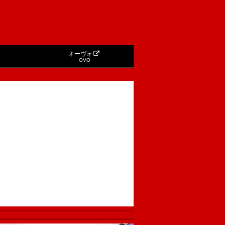
オーヴォ
OVO