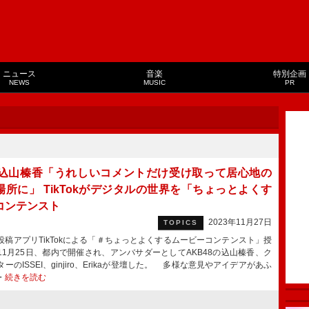
ニュース
音楽
特別企画
NEWS
MUSIC
PR
B込山榛香「うれしいコメントだけ受け取って居心地の
場所に」 TikTokがデジタルの世界を「ちょっとよくす
コンテンスト
2023年11月27日
TOPICS
稿アプリTikTokによる「＃ちょっとよくするムービーコンテンスト」授
11月25日、都内で開催され、アンバサダーとしてAKB48の込山榛香、ク
ーのISSEI、ginjiro、Erikaが登壇した。 多様な意見やアイデアがあふ
・
続きを読む