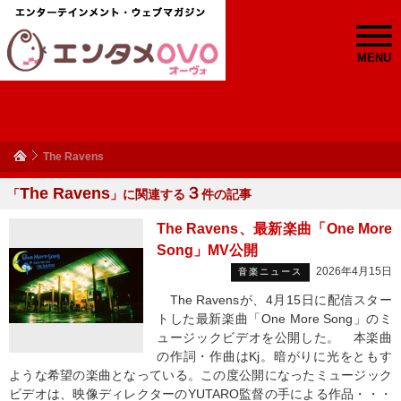
MENU
The Ravens
The Ravens
３
「
」に関連する
件の記事
The Ravens、最新楽曲「One More
Song」MV公開
2026年4月15日
音楽ニュース
The Ravensが、4月15日に配信スター
トした最新楽曲「One More Song」のミ
ュージックビデオを公開した。 本楽曲
の作詞・作曲はKj。暗がりに光をともす
ような希望の楽曲となっている。この度公開になったミュージック
ビデオは、映像ディレクターのYUTARO監督の手による作品・・・