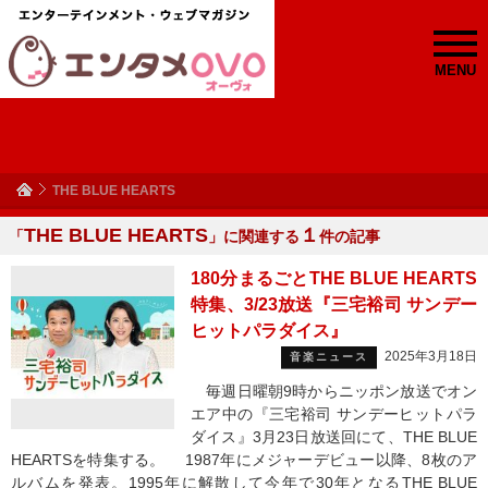
MENU
THE BLUE HEARTS
THE BLUE HEARTS
１
「
」に関連する
件の記事
180分まるごとTHE BLUE HEARTS
特集、3/23放送『三宅裕司 サンデー
ヒットパラダイス』
2025年3月18日
音楽ニュース
毎週日曜朝9時からニッポン放送でオン
エア中の『三宅裕司 サンデーヒットパラ
ダイス』3月23日放送回にて、THE BLUE
HEARTSを特集する。 1987年にメジャーデビュー以降、8枚のア
ルバムを発表。1995年に解散して今年で30年となるTHE BLUE