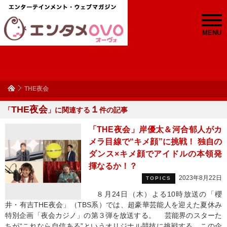
MENU
THE夜会
THE夜会
１
「
」に関連する
件の記事
「THE夜会」岸優太＆河合郁人がカ
メラ目線で“キメ顔”に挑戦！ 独自の
ダンス×キメ顔でアイドルの本領発
揮なるか！？
2023年8月22日
TOPICS
８月24日（木）よる10時放送の「櫻
井・有吉THE夜会」（TBS系）では、超豪華芸能人を迎えた夏休み
特別企画「夜会カジノ」の第３弾を放送する。 芸能界のスターた
ちが“これなら自信ある”というオリジナル競技に挑戦する、この企