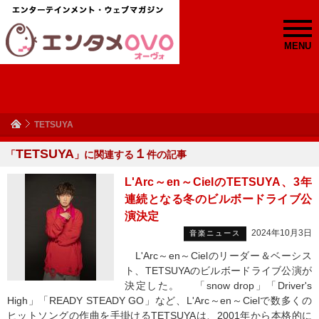
MENU
TETSUYA
TETSUYA
１
「
」に関連する
件の記事
L'Arc～en～CielのTETSUYA、3年
連続となる冬のビルボードライブ公
演決定
2024年10月3日
音楽ニュース
L'Arc～en～Cielのリーダー＆ベーシス
ト、TETSUYAのビルボードライブ公演が
決定した。 「snow drop」「Driver's
High」「READY STEADY GO」など、L'Arc～en～Cielで数多くの
ヒットソングの作曲を手掛けるTETSUYAは、2001年から本格的に