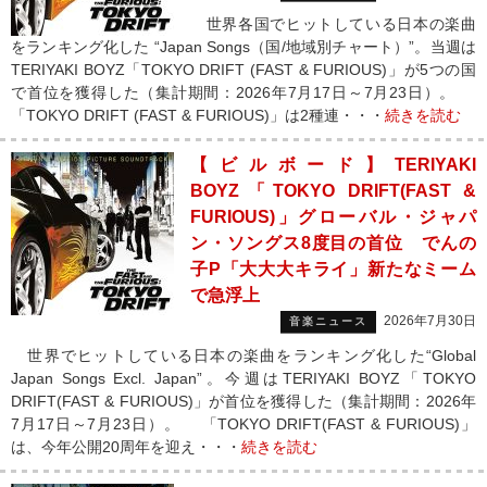
世界各国でヒットしている日本の楽曲
をランキング化した “Japan Songs（国/地域別チャート）”。当週は
TERIYAKI BOYZ「TOKYO DRIFT (FAST & FURIOUS)」が5つの国
で首位を獲得した（集計期間：2026年7月17日～7月23日）。
「TOKYO DRIFT (FAST & FURIOUS)」は2種連・・・
続きを読む
【ビルボード】TERIYAKI
BOYZ「TOKYO DRIFT(FAST &
FURIOUS)」グローバル・ジャパ
ン・ソングス8度目の首位 でんの
子P「大大大キライ」新たなミーム
で急浮上
2026年7月30日
音楽ニュース
世界でヒットしている日本の楽曲をランキング化した“Global
Japan Songs Excl. Japan”。今週はTERIYAKI BOYZ「TOKYO
DRIFT(FAST & FURIOUS)」が首位を獲得した（集計期間：2026年
7月17日～7月23日）。 「TOKYO DRIFT(FAST & FURIOUS)」
は、今年公開20周年を迎え・・・
続きを読む