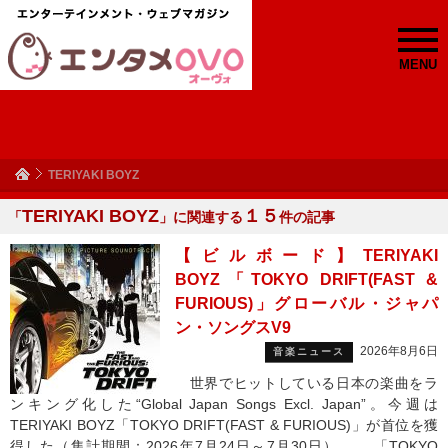
MENU
TERIYAKI BOYZ
TERIYAKI BOYZ
１５
「
」に関連する
件の記事
【ビルボード】TERIYAKI
BOYZ「TOKYO DRIFT(FAST &
FURIOUS)」グローバル・ジャパ
ン・ソングスV9
2026年8月6日
音楽ニュース
世界でヒットしている日本の楽曲をラ
ンキング化した“Global Japan Songs Excl. Japan”。今週は
TERIYAKI BOYZ「TOKYO DRIFT(FAST & FURIOUS)」が首位を獲
得した（集計期間：2026年7月24日～7月30日）。 「TOKYO