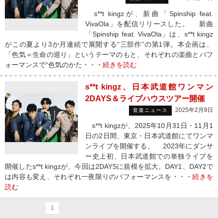
s**t kingzが、新曲「Spinship feat.
VivaOla」を配信リリースした。 新曲
「Spinship feat. VivaOla」は、s**t kingz
がこの夏より3か月連続で展開する“三部作”の第1弾。本企画は、
「色気＝生命の巡り」というテーマのもと、それぞれの楽曲とパフ
ォーマンスで“色気のかた・・・
続きを読む
s**t kingz、日本武道館ワンマン
2DAYS＆ライブハウスツアー開催
2025年2月9日
音楽ニュース
s**t kingzが、2025年10月31日・11月1
日の2日間、東京・日本武道館にてワンマ
ンライブを開催する。 2023年にダンサ
ー史上初、日本武道館での単独ライブを
開催したs**t kingzが、今回は2DAYSに規模を拡大。DAY1、DAY2で
は内容も変え、それぞれ一夜限りのパフォーマンスを・・・
続きを
読む
1