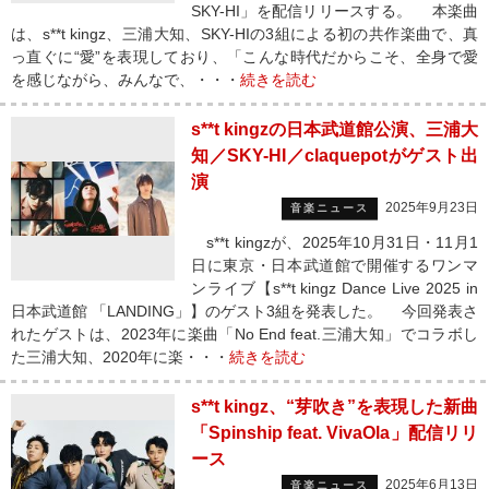
SKY-HI」を配信リリースする。 本楽曲
は、s**t kingz、三浦大知、SKY-HIの3組による初の共作楽曲で、真
っ直ぐに“愛”を表現しており、「こんな時代だからこそ、全身で愛
を感じながら、みんなで、・・・
続きを読む
s**t kingzの日本武道館公演、三浦大
知／SKY-HI／claquepotがゲスト出
演
2025年9月23日
音楽ニュース
s**t kingzが、2025年10月31日・11月1
日に東京・日本武道館で開催するワンマ
ンライブ【s**t kingz Dance Live 2025 in
日本武道館 「LANDING」】のゲスト3組を発表した。 今回発表さ
れたゲストは、2023年に楽曲「No End feat.三浦大知」でコラボし
た三浦大知、2020年に楽・・・
続きを読む
s**t kingz、“芽吹き”を表現した新曲
「Spinship feat. VivaOla」配信リリ
ース
2025年6月13日
音楽ニュース