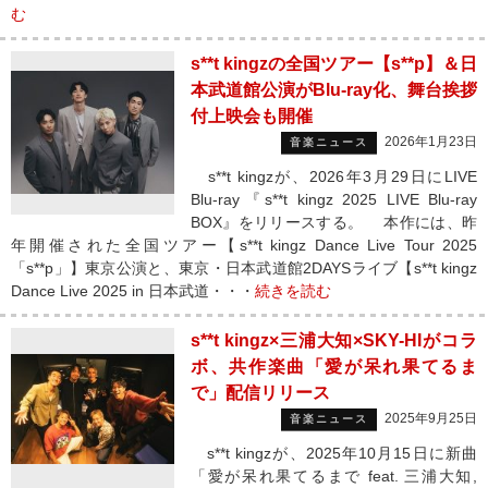
む
s**t kingzの全国ツアー【s**p】＆日
本武道館公演がBlu-ray化、舞台挨拶
付上映会も開催
2026年1月23日
音楽ニュース
s**t kingzが、2026年3月29日にLIVE
Blu-ray『s**t kingz 2025 LIVE Blu-ray
BOX』をリリースする。 本作には、昨
年開催された全国ツアー【s**t kingz Dance Live Tour 2025
「s**p」】東京公演と、東京・日本武道館2DAYSライブ【s**t kingz
Dance Live 2025 in 日本武道・・・
続きを読む
s**t kingz×三浦大知×SKY-HIがコラ
ボ、共作楽曲「愛が呆れ果てるま
で」配信リリース
2025年9月25日
音楽ニュース
s**t kingzが、2025年10月15日に新曲
「愛が呆れ果てるまで feat. 三浦大知,