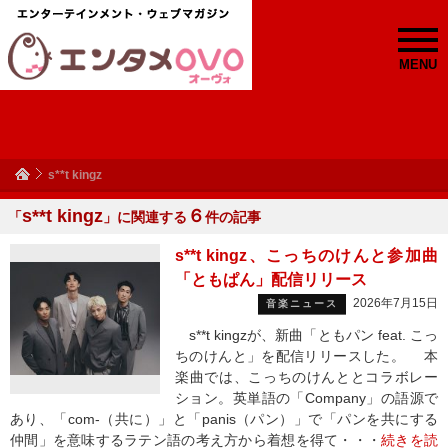
MENU
s**t kingz
s**t kingz
６
「
」に関連する
件の記事
s**t kingz、こっちのけんと参加曲
「ともぱん」配信リリース
2026年7月15日
音楽ニュース
s**t kingzが、新曲「ともパン feat. こっ
ちのけんと」を配信リリースした。 本
楽曲では、こっちのけんととコラボレー
ション。英単語の「Company」の語源で
あり、「com-（共に）」と「panis（パン）」で「パンを共にする
仲間」を意味するラテン語の考え方から着想を得て・・・
続きを読