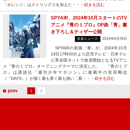
「オレンジ」はストリングスを加えた・・・
続きを読む
SPYAIR、2024年10月スタートのTV
アニメ『青のミブロ』OP曲「青」書
き下ろし＆ティザー公開
2024年8月29日
音楽ニュース
SPYAIRの新曲「青」が、2024年10月
19日17時30分より読売テレビ・日本テレ
ビ系全国ネットで放送開始となるTVアニ
メ『青のミブロ』オープニングテーマに決定した。 『青のミブ
ロ』は講談社『週刊少年マガジン』に連載中の安田剛志
（『DAYS』）が描く最も青く最も熱い「新・・・
続きを読む
prev
1
2