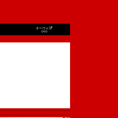
オーヴォ
OVO