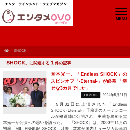
MENU
SHOCK
SHOCK
１
「
」に関連する
件の記事
堂本光一、「Endless SHOCK」の
スピンオフ「‐Eternal‐」が終幕 「幸
せな3カ月でした」
2024年5月31日
TOPICS
5月31日に上演された「Endless
SHOCK ‐Eternal‐」千穐楽のカーテンコー
ルが報道陣に公開され、主演を務める堂
本光一が公演への思いを語った。 『SHOCK』は、2000年11月の
初演「MILLENNIUM SHOCK」以来、堂本が国内ミュージカル単独