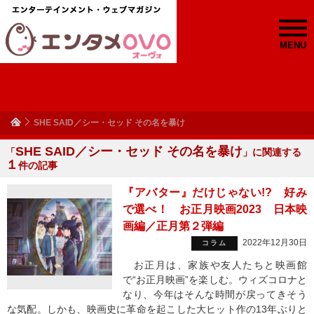
MENU
SHE SAID／シー・セッド その名を暴け
SHE SAID／シー・セッド その名を暴け
「
」に関連する
１
件の記事
『アバター』だけじゃない!? 好み
で選べ！ お正月映画2023 日本映
画編／正月第２弾編
2022年12月30日
コラム
お正月は、家族や友人たちと映画館
で“お正月映画”を楽しむ。ウィズコロナと
なり、今年はそんな時間が戻ってきそう
な気配。しかも、映画史に革命を起こした大ヒット作の13年ぶりと