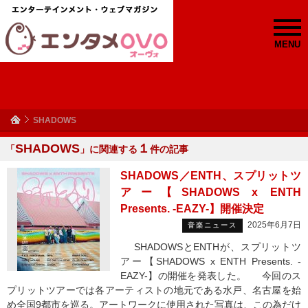
MENU
SHADOWS
SHADOWS
１
「
」に関連する
件の記事
SHADOWS／ENTH、スプリットツ
アー【SHADOWS x ENTH
Presents. -EAZY-】開催決定
2025年6月7日
音楽ニュース
SHADOWSとENTHが、スプリットツ
アー【SHADOWS x ENTH Presents. -
EAZY-】の開催を発表した。 今回のス
プリットツアーでは各アーティストの地元である水戸、名古屋を始
め全国9都市を巡る。アートワークに使用された写真は、この為だけ