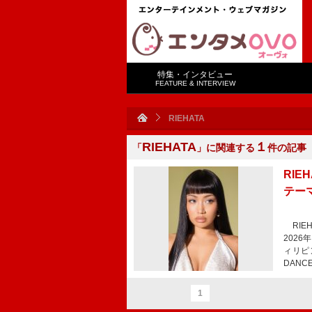
特集・インタビュー
FEATURE & INTERVIEW
RIEHATA
RIEHATA
１
「
」に関連する
件の記事
RI
テーマ
RIEH
202
ィリピ
DAN
1