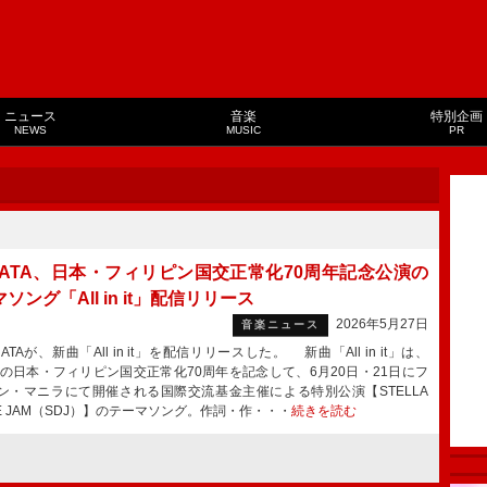
ニュース
音楽
特別企画
NEWS
MUSIC
PR
EHATA、日本・フィリピン国交正常化70周年記念公演の
ソング「All in it」配信リリース
2026年5月27日
音楽ニュース
ATAが、新曲「All in it」を配信リリースした。 新曲「All in it」は、
6年の日本・フィリピン国交正常化70周年を記念して、6月20日・21日にフ
ン・マニラにて開催される国際交流基金主催による特別公演【STELLA
CE JAM（SDJ）】のテーマソング。作詞・作・・・
続きを読む