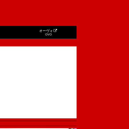
オーヴォ
OVO