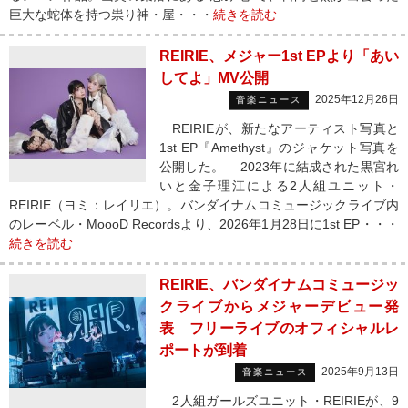
巨大な蛇体を持つ祟り神・屋・・・
続きを読む
REIRIE、メジャー1st EPより「あい
してよ」MV公開
2025年12月26日
音楽ニュース
REIRIEが、新たなアーティスト写真と
1st EP『Amethyst』のジャケット写真を
公開した。 2023年に結成された黒宮れ
いと金子理江による2人組ユニット・
REIRIE（ヨミ：レイリエ）。バンダイナムコミュージックライブ内
のレーベル・MoooD Recordsより、2026年1月28日に1st EP・・・
続きを読む
REIRIE、バンダイナムコミュージッ
クライブからメジャーデビュー発
表 フリーライブのオフィシャルレ
ポートが到着
2025年9月13日
音楽ニュース
2人組ガールズユニット・REIRIEが、9