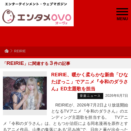
MENU
REIRIE
REIRIE
３
「
」に関連する
件の記事
REIRIE、暖かく柔らかな新曲「ひな
たぼっこ」でアニメ『令和のダラさ
ん』ED主題歌を担当
2026年6月7日
音楽ニュース
REIRIEが、2026年7月2日より放送開始
となるTVアニメ『令和のダラさん』のエ
ンディング主題歌を担当する。 TVアニ
メ『令和のダラさん』は、ともつか治臣による同名漫画を原作とす
るアニメ作品。山奥の集落にある“忌み地”で、日向と薫が出会った