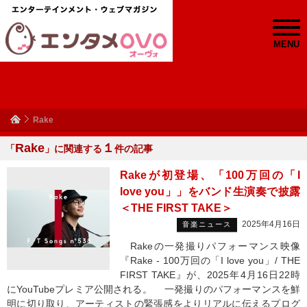
MENU
Rake
Rake
１
「
」に関連する
件の記事
Rakeが初登場、「100万回の「I
love you」」をバンド生演奏で披露
＜THE FIRST TAKE＞
2025年4月16日
音楽ニュース
Rakeの一発撮りパフォーマンス映像
『Rake - 100万回の「I love you」/ THE
FIRST TAKE』が、2025年4月16日22時
にYouTubeプレミア公開される。 一発撮りのパフォーマンスを鮮
明に切り取り、アーティストの緊張感をよりリアルに伝えるプログ