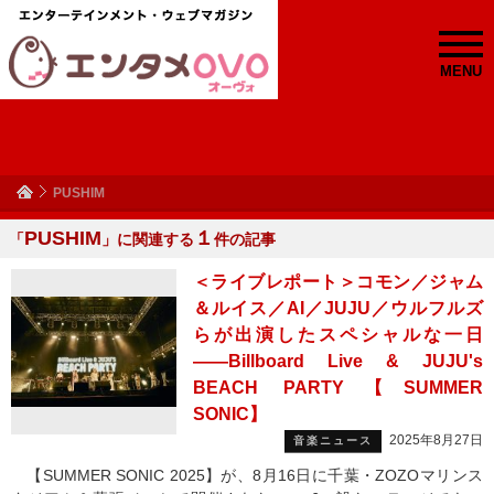
MENU
PUSHIM
PUSHIM
１
「
」に関連する
件の記事
＜ライブレポート＞コモン／ジャム
＆ルイス／AI／JUJU／ウルフルズ
らが出演したスペシャルな一日
――Billboard Live & JUJU's
BEACH PARTY【SUMMER
SONIC】
2025年8月27日
音楽ニュース
【SUMMER SONIC 2025】が、8月16日に千葉・ZOZOマリンス