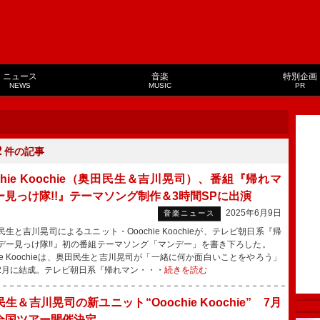
ニュース
音楽
特別企画
NEWS
MUSIC
PR
２
件の記事
chie Koochie（奥田民生＆吉川晃司）、番組『帰れマ
ー見っけ隊!!』テーマソング制作＆3時間SPに出演
2025年6月9日
音楽ニュース
生と吉川晃司によるユニット・Ooochie Koochieが、テレビ朝日系『帰
デー見っけ隊!!』初の番組テーマソング「マンデー」を書き下ろした。
hie Koochieは、奥田民生と吉川晃司が「一緒に何か面白いことをやろう」
2月に結成。テレビ朝日系『帰れマン・・・
続きを読む
生＆吉川晃司の新ユニット“Ooochie Koochie” 7月
全国ツアー開催決定