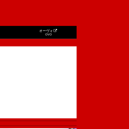
オーヴォ
OVO