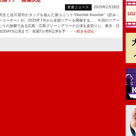
2025年2月28日
音楽ニュース
と吉川晃司がタッグを組んだ新ユニット“Ooochie Koochie”（読み：
ーコーチー）が、2025年7月から全国ツアーを開催する。 今回のツアー
たりの故郷である広島・広島グリーンアリーナ公演を皮切りに、東京・日
館2DAYS公演まで、全国7か所8公演を予・・・
続きを読む