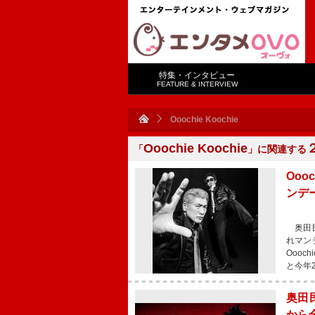
特集・インタビュー
FEATURE & INTERVIEW
Ooochie Koochie
Ooochie Koochie
「
」に関連する
Ooo
ンデ
奥田民
れマン
Oooc
と今年
奥田民
から