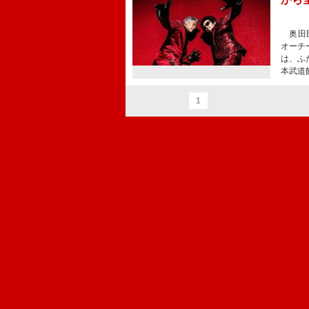
奥田民生
オーチ
は、ふ
本武道
1