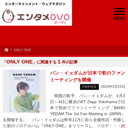
MENU
ONLY ONE
ONLY ONE
１
「
」に関連する
件の記事
バン・イェダムが日本で初のファン
ミーティングを開催
2024年3月25日
TOPICS
韓国の歌手、バン・イェダムが、4月3
日～4日に横浜のKT Zepp Yokohamaで日
本で初めてファンミーティング「BANG
YEDAM The 1st Fan Meeting in JAPAN」
を開催する。 バン・イェダムは昨年11月に自ら全曲作詞・作曲し
た初のソロアルバム『ONLY ONE』をリリースし、ソロデ・・・
続