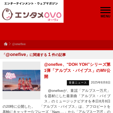
MENU
@onefive
@onefive
１
「
」に関連する
件の記事
@onefive、“DOH YOH”シリーズ第
1弾「アルプス・バイブス」のMV公
開
2025年8月8日
音楽ニュース
@onefiveが、童謡「アルプス一万尺」
を題材にした最新曲「アルプス・バイブ
ス」のミュージックビデオを本日8月8日
の20時に公開した。 「アルプス・バイブス」は、アフロビートを
基軸にキャッチーなフレーズ「Nam….」から「アルプス一万尺」の