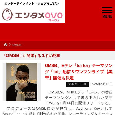
MENU
OMSB
OMSB
１
「
」に関連する
件の記事
OMSB、Eテレ『toi-toi』テーマソン
グ「toi」配信＆ワンマンライブ【黒
帯】開催も決定
2025年5月13日
音楽ニュース
OMSBが、NHK Eテレ『toi-toi』の番組
テーマソングとして書き下ろした楽曲
「toi」を5月14日に配信リリースする。
プロデュースはOMSB自身が担当し、Additional Keyとして
Atsushi Inoueを迎えて制作された同曲。レコーディング＆ミックス