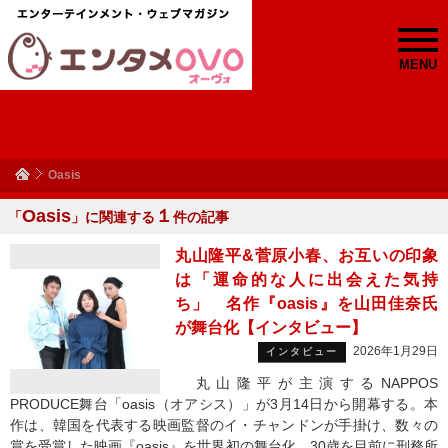
MENU
Oasis
Oasis
１
「
」に関連する
件の記事
丸山隆平&菅原小春、お互いの印象
は「運命的な人に出会えた気持
ち」 名作『oasis』を山田佳奈氏
が舞台化【インタビュー】
2026年1月29日
インタビュー
丸山隆平が主演するNAPPOS
PRODUCE舞台「oasis（オアシス）」が3月14日から開幕する。本
作は、韓国を代表する映画監督のイ・チャンドンが手掛け、数々の
賞を受賞した映画『oasis』を世界初の舞台化。30歳を目前に刑務所