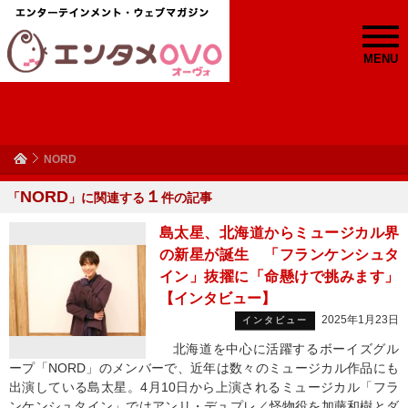
MENU
NORD
NORD
１
「
」に関連する
件の記事
島太星、北海道からミュージカル界
の新星が誕生 「フランケンシュタ
イン」抜擢に「命懸けで挑みます」
【インタビュー】
2025年1月23日
インタビュー
北海道を中心に活躍するボーイズグル
ープ「NORD」のメンバーで、近年は数々のミュージカル作品にも
出演している島太星。4月10日から上演されるミュージカル「フラ
ンケンシュタイン」ではアンリ・デュプレ／怪物役を加藤和樹とダ