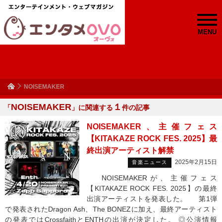
MENU
NOISEMAKER
NOISEMAKER
１
「
」に関連する
件の記事
NOISEMAKER、主催フェス
【KITAKAZE ROCK FES. 2025】最
終出演アーティスト解禁
2025年2月15日
音楽ニュース
NOISEMAKERが、主催フェス
【KITAKAZE ROCK FES. 2025】の最終
出演アーティストを発表した。 第1弾
で発表されたDragon Ash、The BONEZに加え、最終アーティスト
の発表ではCrossfaithとENTHの出演が決定した。 ◎公演情報