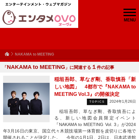
MENU
NAKAMA to MEETING
NAKAMA to MEETING
１
「
」に関連する
件の記事
稲垣吾郎、草なぎ剛、香取慎吾「新
しい地図」 4都市で『NAKAMA to
MEETING Vol.3』の開催決定
2024年1月26日
TOPICS
稲垣吾郎、草なぎ剛、香取慎吾によ
る、新しい地図会員限定イベント
『NAKAMA to MEETING Vol. 3』が2024
年3月16日の東京、国立代々木競技場第一体育館を皮切りに各地で
開催されることが決定した。 今年の1月1日、2日は、日本武道館