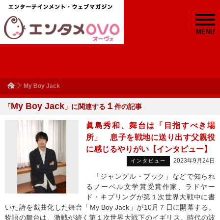
MENU
My Boy Jack
My Boy Jack
１
「
」に関連する
件の記事
眞島秀和、舞台は「目指すべき場
所」 息子を戦地に送り出す父親役
に感じるやりがい【インタビュー】
2023年9月24日
インタビュー
「ジャングル・ブック」などで知られ
るノーベル文学賞受賞作家、ラドヤー
ド・キプリングが第１次世界大戦中に書
いた詩を戯曲化した舞台「My Boy Jack」が10月７日に開幕する。
物語の舞台は、激戦が続く第１次世界大戦下のイギリス。時代の波