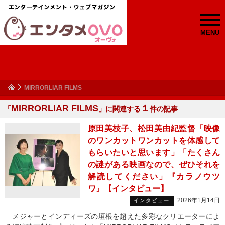
MENU
MIRRORLIAR FILMS
MIRRORLIAR FILMS
１
「
」に関連する
件の記事
原田美枝子、松田美由紀監督「映像
のワンカットワンカットを体感して
もらいたいと思います」「たくさん
の謎がある映画なので、ぜひそれを
解読してください」『カラノウツ
ワ』【インタビュー】
2026年1月14日
インタビュー
メジャーとインディーズの垣根を超えた多彩なクリエーターによ