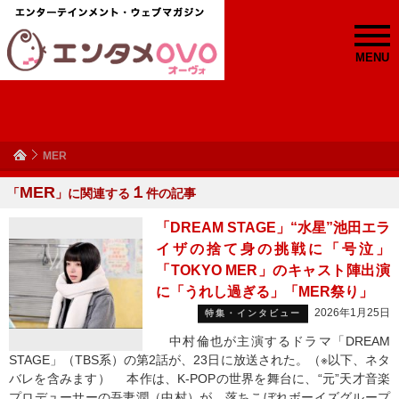
MENU
MER
MER
１
「
」に関連する
件の記事
「DREAM STAGE」“水星”池田エラ
イザの捨て身の挑戦に「号泣」
「TOKYO MER」のキャスト陣出演
に「うれし過ぎる」「MER祭り」
2026年1月25日
特集・インタビュー
中村倫也が主演するドラマ「DREAM
STAGE」（TBS系）の第2話が、23日に放送された。（※以下、ネタ
バレを含みます） 本作は、K-POPの世界を舞台に、“元”天才音楽
プロデューサーの吾妻潤（中村）が、落ちこぼれボーイズグループ