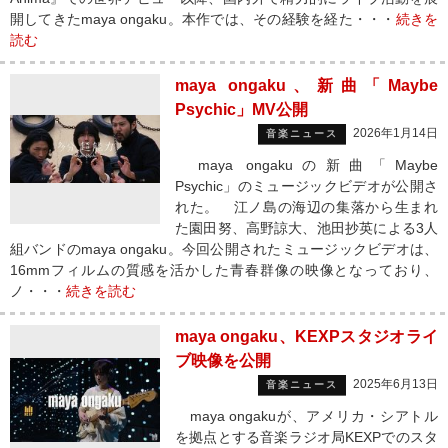
開してきたmaya ongaku。本作では、その経験を経た・・・
続きを
読む
maya ongaku、新曲「Maybe
Psychic」MV公開
2026年1月14日
音楽ニュース
maya ongakuの新曲「Maybe
Psychic」のミュージックビデオが公開さ
れた。 江ノ島の海辺の集落から生まれ
た園田努、高野諒大、池田抄英による3人
組バンドのmaya ongaku。今回公開されたミュージックビデオは、
16mmフィルムの質感を活かした青春群像の映像となっており、
ノ・・・
続きを読む
maya ongaku、KEXPスタジオライ
ブ映像を公開
2025年6月13日
音楽ニュース
maya ongakuが、アメリカ・シアトル
を拠点とする音楽ラジオ局KEXPでのスタ