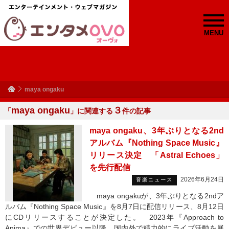
MENU
maya ongaku
maya ongaku
３
「
」に関連する
件の記事
maya ongaku、3年ぶりとなる2nd
アルバム『Nothing Space Music』
リリース決定 「Astral Echoes」
を先行配信
2026年6月24日
音楽ニュース
maya ongakuが、3年ぶりとなる2ndア
ルバム『Nothing Space Music』を8月7日に配信リリース、8月12日
にCDリリースすることが決定した。 2023年『Approach to
Anima』での世界デビュー以降、国内外で精力的にライブ活動を展