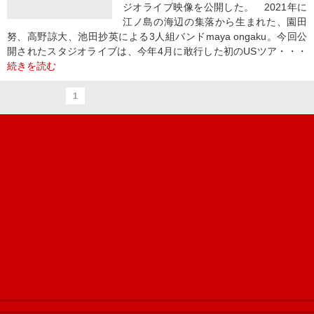
ジオライブ映像を公開した。 2021年に
江ノ島の海辺の集落から生まれた、園田
努、高野諒大、池田抄英による3人組バンドmaya ongaku。今回公
開されたスタジオライブは、今年4月に敢行した初のUSツア・・・
続きを読む
1