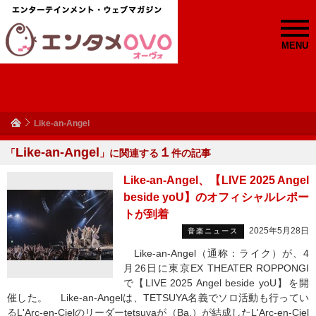
MENU
Like-an-Angel
Like-an-Angel
１
「
」に関連する
件の記事
Like-an-Angel、【LIVE 2025 Angel
beside yoU】のオフィシャルレポー
トが到着
2025年5月28日
音楽ニュース
Like-an-Angel（通称：ライク）が、4
月26日に東京EX THEATER ROPPONGI
で【LIVE 2025 Angel beside yoU】を開
催した。 Like-an-Angelは、TETSUYA名義でソロ活動も行ってい
るL'Arc-en-Cielのリーダーtetsuyaが（Ba.）が結成したL'Arc-en-Ciel