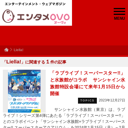
MENU
Liella!
Liella!
１
「
」に関連する
件の記事
「ラブライブ！スーパースター!!」
と水族館がコラボ サンシャイン水
族館特設会場にて来年1月15日から
開催
2023年12月27日
TOPICS
サンシャイン水族館（東京）は、ラブ
ライブ！シリーズ第4弾にあたる「ラブライブ！スーパースター!!」
とのコラボイベント「サンシャイン水族館×ラブライブ！スーパース
ター!! スーパースターアクアリウム」を2024年1月15日（月）～2月