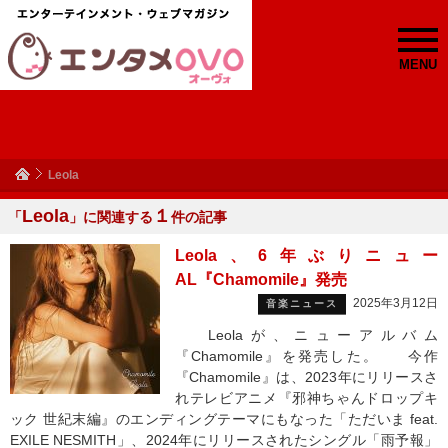
MENU
Leola
Leola
１
「
」に関連する
件の記事
Leola、6年ぶりニュー
AL『Chamomile』発売
2025年3月12日
音楽ニュース
Leolaが、ニューアルバム
『Chamomile』を発売した。 今作
『Chamomile』は、2023年にリリースさ
れテレビアニメ『邪神ちゃんドロップキ
ック 世紀末編』のエンディングテーマにもなった「ただいま feat.
EXILE NESMITH」、2024年にリリースされたシングル「雨予報」