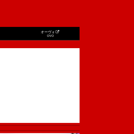
オーヴォ
OVO