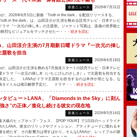
2026年7月31日
音楽ニュース
が、2026年8月5日に新曲「Truth in the dark」を配信リリースする。
ruth in the dark」は、山田涼介が主演を務める読売テレビ・日本テレビ
ドラマ『一次元の挿し木』の主題歌。ジャケット写真は、楽曲の世界観と
Aの鮮烈なビジュアルをマッチさせた一・・・
続きを読む
NA、山田涼介主演の7月期新日曜ドラマ『一次元の挿し
主題歌を担当
2026年6月18日
音楽ニュース
Aが、山田涼介が主演を務める7月放送スタートの読売テレビ・日本テレビ
曜ドラマ『一次元の挿し木（いちじげんのさしき）』で主題歌を担当する
決定した。 LANAがドラマ主題歌を担当するのは本作が初となる。な
曲タイトルは後日解禁予定だ。 ドラマ・・・
続きを読む
タビュー＞LANA、「Diamonds in the Sky」に刻ん
最強さ”の正体／進化し続ける彼女の現在地
2026年5月14日
音楽ニュース
大級のヒップホップ・フェス、【POP YOUR】で1日目のヘッドライナ
めたLANA。彼女のリリックやファッション、アティチュードに憧れるギ
後を絶たず、その影響力は増すばかり。そんなLANAが、レッドブルの新