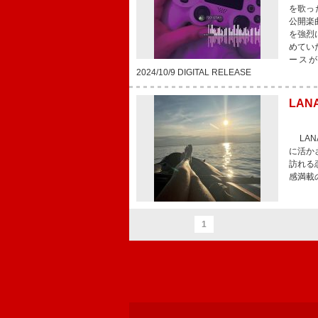
を歌っ
公開楽
を強烈
めてい
ースが
2024/10/9 DIGITAL RELEASE
LAN
LAN
に活か
訪れる
感満載
1