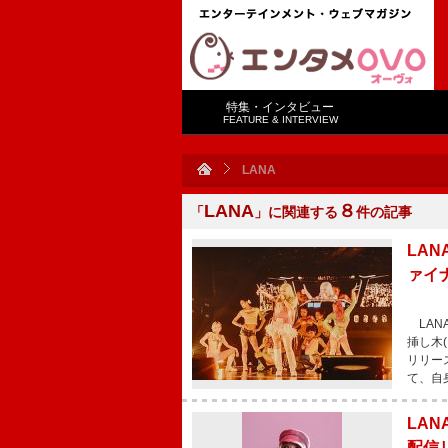
特集・インタビュー
FEATURE & INTERVIEW
LANA
LANA
８
「
」に関連する
件の記事
LA
ァイナ
LAN
挿し木(
リリー
て、自
LA
配信