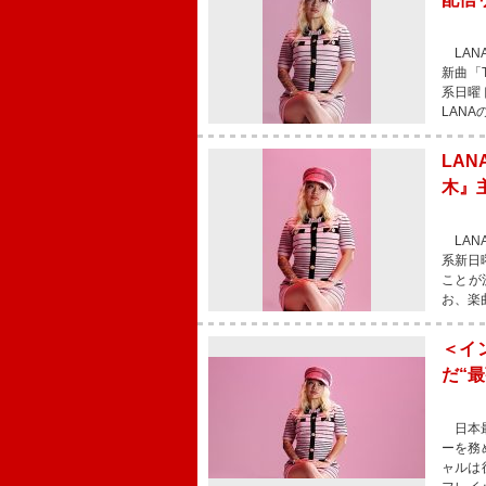
LANA
新曲「T
系日曜
LAN
LA
木』
LAN
系新日
ことが
お、楽
＜イン
だ“
日本最
ーを務
ャルは