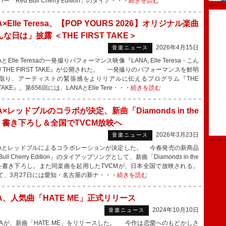
「Red Bull Cherry Edition」のタイア・・・
続きを読む
A×Elle Teresa、【POP YOURS 2026】オリジナル楽曲
な日は」披露 ＜THE FIRST TAKE＞
2026年4月15日
音楽ニュース
とElle Teresaの一発撮りパフォーマンス映像『LANA, Elle Teresa - こん
/ THE FIRST TAKE』が公開された。 一発撮りのパフォーマンスを鮮明
取り、アーティストの緊張感をよりリアルに伝えるプログラム『THE
 TAKE』。第656回には、LANAとElle Tere・・・
続きを読む
A×レッドブルのコラボが決定、新曲「Diamonds in the
y」書き下ろし＆全国でTVCM放映へ
2026年3月23日
音楽ニュース
Aとレッドブルによるコラボレーションが決定した。 今春発売の新商品
Bull Cherry Edition」のタイアップソングとして、新曲「Diamonds in the
」を書き下ろし。また同楽曲を起用したTVCMが、日本全国で放映される。
、3月27日には愛知・名古屋の新ナ・・・
続きを読む
A、人気曲「HATE ME」正式リリース
2024年10月10日
音楽ニュース
Aが、新曲「HATE ME」をリリースした。 今作は恋愛へのもどかしさ