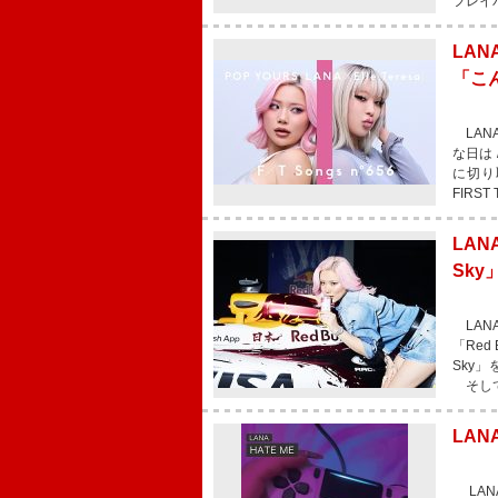
フレイバー
LAN
「こん
LANA
な日は 
に切り
FIRST
LAN
Sk
LAN
「Red 
Sky
そして
LAN
LAN