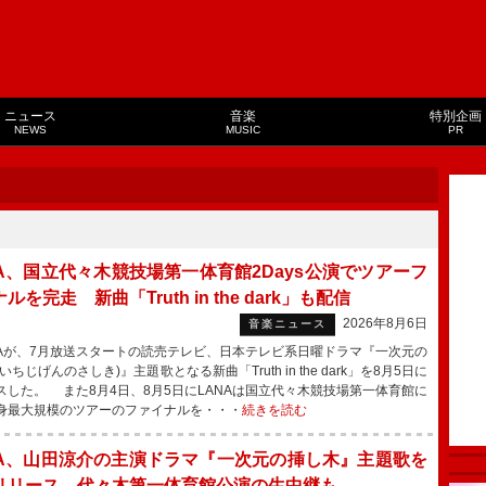
ニュース
音楽
特別企画
NEWS
MUSIC
PR
NA、国立代々木競技場第一体育館2Days公演でツアーフ
ルを完走 新曲「Truth in the dark」も配信
2026年8月6日
音楽ニュース
Aが、7月放送スタートの読売テレビ、日本テレビ系日曜ドラマ『一次元の
いちじげんのさしき)』主題歌となる新曲「Truth in the dark」を8月5日に
スした。 また8月4日、8月5日にLANAは国立代々木競技場第一体育館に
身最大規模のツアーのファイナルを・・・
続きを読む
NA、山田涼介の主演ドラマ『一次元の挿し木』主題歌を
リリース 代々木第一体育館公演の生中継も