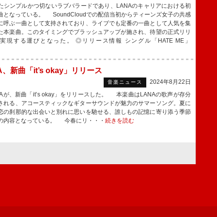
たシンプルかつ切ないラブバラードであり、LANAのキャリアにおける初
曲となっている。 SoundCloudでの配信当初からティーンズ女子の共感
に呼ぶ一曲として支持されており、ライブでも定番の一曲として人気を集
た本楽曲。このタイミングでブラッシュアップが施され、待望の正式リリ
実現する運びとなった。 ◎リリース情報 シングル「HATE ME」
A、新曲「it’s okay」リリース
2024年8月22日
音楽ニュース
Aが、新曲「it’s okay」をリリースした。 本楽曲はLANAの歌声が存分
される、アコースティックなギターサウンドが魅力のサマーソング。夏に
恋の刹那的な出会いと別れに思いを馳せる、誰しもの記憶に寄り添う季節
の内容となっている。 今春にリ・・・
続きを読む