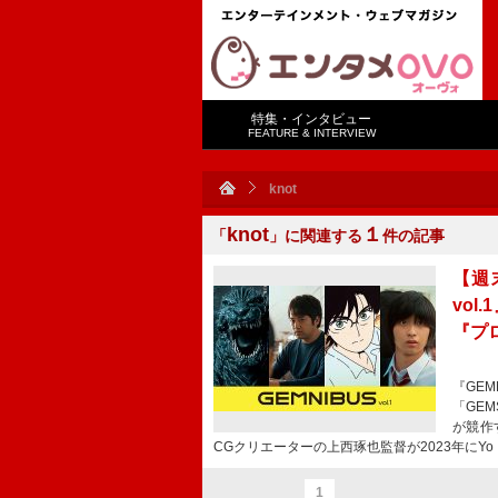
特集・インタビュー
FEATURE & INTERVIEW
knot
knot
１
「
」に関連する
件の記事
【週
vo
『プ
『GEM
「GEM
が競作
CGクリエーターの上西琢也監督が2023年にYo
1