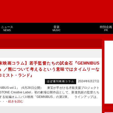
ニュース
音楽
特別企画
NEWS
MUSIC
PR
末映画コラム】若手監督たちの試金石『GEMNIBUS
l.1』／熊について考えるという意味ではタイムリーな
ロミスト・ランド』
2024年6月27日
ほぼ週刊映画コラム
NIBUS vol.1』（6月28日公開） 東宝が手がける才能支援プロジェクト
STONE Creative Label」初の劇場公開作品として、新進気鋭の監督たち
する短編オムニバス映画「GEMNIBUS」の第1弾。 ラインアップは、
・・・
続きを読む