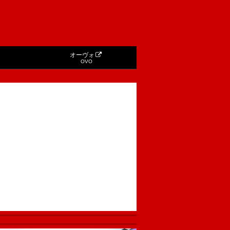
オーヴォ
OVO