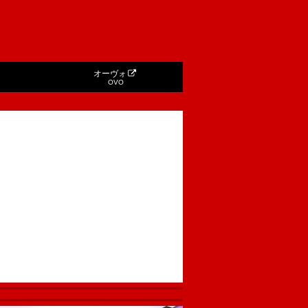
オーヴォ
OVO