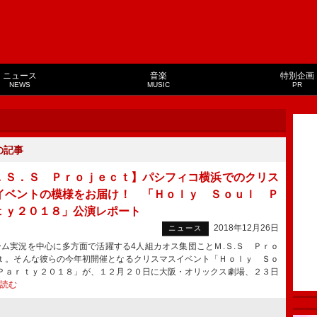
ニュース
音楽
特別企画
NEWS
MUSIC
PR
の記事
．Ｓ．Ｓ Ｐｒｏｊｅｃｔ】パシフィコ横浜でのクリス
イベントの模様をお届け！ 「Ｈｏｌｙ Ｓｏｕｌ Ｐ
ｔｙ２０１８」公演レポート
2018年12月26日
ニュース
実況を中心に多方面で活躍する4人組カオス集団ことＭ.Ｓ.Ｓ Ｐｒｏ
ｔ。そんな彼らの今年初開催となるクリスマスイベント「Ｈｏｌｙ Ｓｏ
Ｐａｒｔｙ２０１８」が、１２月２０日に大阪・オリックス劇場、２３日
読む