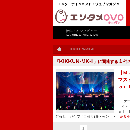
特集・インタビュー
FEATURE & INTERVIEW
KIKKUN-MK-Ⅱ
KIKKUN-MK-Ⅱ
１
「
」に関連する
件
【Ｍ
マス
ａｒ
ゲーム
ｊｅｃ
ｕｌ 
に横浜・パシフィコ横浜(昼・夜公・・・
続きを
1