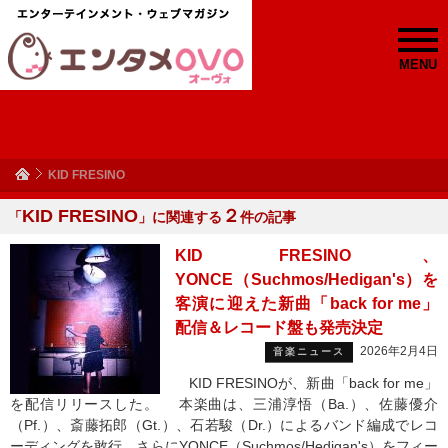
MENU
KID FRESINO
KID FRESINO
２
「
」に関連する
件の記事
KID FRESINO、
YONCE（Suchmos/Hedigan's）を
客演に迎えた新曲「back for me」
配信＆レコード盤も発売決定
2026年2月4日
音楽ニュース
KID FRESINOが、新曲「back for me」
を配信リリースした。 本楽曲は、三浦淳悟（Ba.）、佐藤優介
（Pf.）、斎藤拓郎（Gt.）、石若駿（Dr.）によるバンド編成でレコ
ーディングを敢行。さらにYONCE（Suchmos/Hedigan's）をフィー