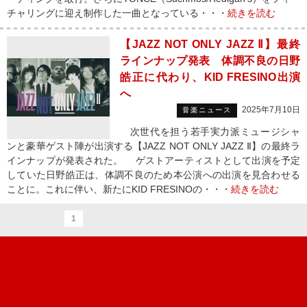
チャリングに迎え制作した一曲となっている・・・
続きを読む
【JAZZ NOT ONLY JAZZ Ⅱ】最終
ラインナップ発表 体調不良の日野
皓正に代わり、KID FRESINO出演
へ
2025年7月10日
音楽ニュース
次世代を担う若手実力派ミュージシャ
ンと豪華ゲスト陣が出演する【JAZZ NOT ONLY JAZZ Ⅱ】の最終ラ
インナップが発表された。 ゲストアーティストとして出演を予定
していた日野皓正は、体調不良のため本公演への出演を見合わせる
ことに。これに伴い、新たにKID FRESINOの・・・
続きを読む
1