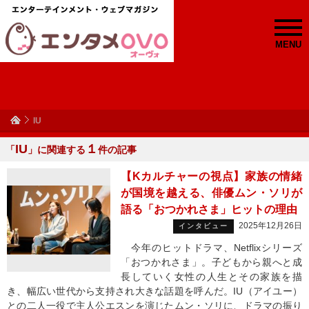
MENU
IU
IU
１
「
」に関連する
件の記事
【Kカルチャーの視点】家族の情緒
が国境を越える、俳優ムン・ソリが
語る「おつかれさま」ヒットの理由
2025年12月26日
インタビュー
今年のヒットドラマ、Netflixシリーズ
「おつかれさま」。子どもから親へと成
長していく女性の人生とその家族を描
き、幅広い世代から支持され大きな話題を呼んだ。IU（アイユー）
との二人一役で主人公エスンを演じたムン・ソリに、ドラマの振り