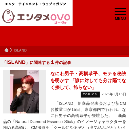
MENU
ISLAND
ISLAND
１
「
」に関連する
件の記事
なにわ男子・高橋恭平、モテる秘訣
を明かす 「誰に対しても分け隔てな
く接して、飾らない」
2026年1月15日
TOPICS
「ISLAND」新商品発表会および新CM
お披露目が15日、東京都内で行われ、な
にわ男子の高橋恭平が登壇した。 新商
品の「Natural Diamond Essence Stick」のイメージキャラクターを
務める高橋は、CM撮影を「クールにやるぞと（意気込んだと）いう