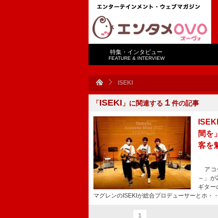
特集・インタビュー
FEATURE & INTERVIEW
ISEKI
ISEKI
１
「
」に関連する
件の記事
IS
間を
客を
アコース
～」が
ギターの
マグレンのISEKIが総合プロデューサーとホ・
1