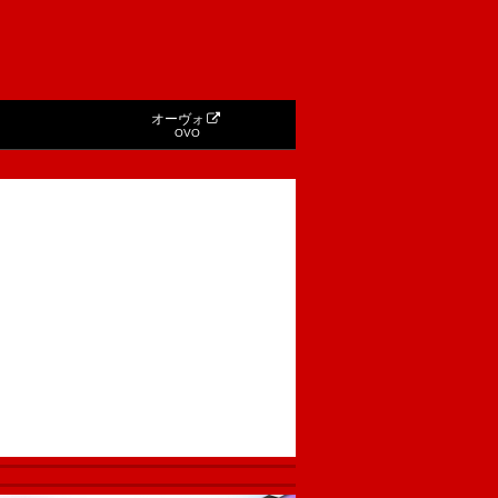
オーヴォ
OVO