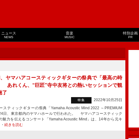
ニュース
音楽
特別企画
NEWS
MUSIC
PR
EKI、ヤマハアコースティックギターの祭典で「最高の時
」 あれくん、“巨匠”寺中友将との熱いセッションで観
魅了
2022年10月25日
特集
ティックギターの祭典「Yamaha Acoustic Mind 2022 ～PREMIUM
24日、東京都内のヤマハホールで行われた。 ヤマハアコースティック
魅力を伝えるコンサート「Yamaha Acoustic Mind」は、14年から元キ
・・
続きを読む