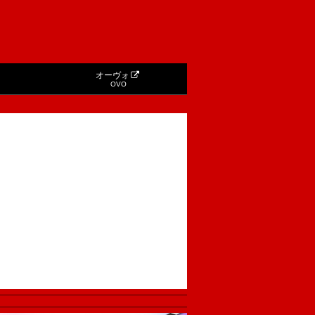
オーヴォ
OVO