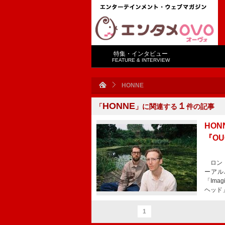
特集・インタビュー
FEATURE & INTERVIEW
HONNE
HONNE
１
「
」に関連する
件の記事
HO
『O
ロンド
ーアル
「Ima
ヘッド」
1