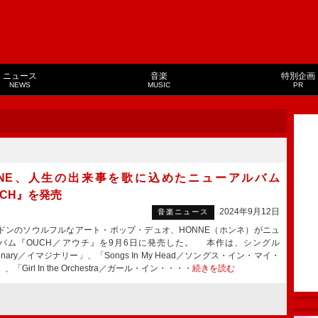
ニュース
音楽
特別企画
NEWS
MUSIC
PR
NNE、人生の出来事を歌に込めたニューアルバム
UCH』を発売
2024年9月12日
音楽ニュース
ンのソウルフルなアート・ポップ・デュオ、HONNE（ホンネ）がニュ
バム『OUCH／アウチ』を9月6日に発売した。 本作は、シングル
ginary／イマジナリー」、「Songs In My Head／ソングス・イン・マイ・
、「Girl In the Orchestra／ガール・イン・・・・
続きを読む