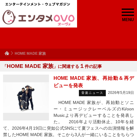
MENU
HOME MADE 家族
HOME MADE 家族
１
「
」に関連する
件の記事
HOME MADE 家族、再始動＆再デ
ビューを発表
2026年5月19日
音楽ニュース
HOME MADE 家族が、再始動とソニ
ー・ミュージックレーベルズのKi/oon
Musicより再デビューすることを発表し
た。 2016年より活動休止、10年を経
て、2026年4月19日に突如公式SNSにて夏フェスへの出演情報を解
禁したHOME MADE 家族。そこから3人が一緒にいることをちらつ