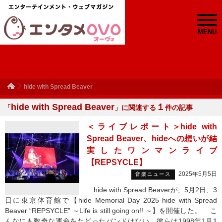
MENU
hide with Spread Beaver
hide with Spread Beaver
１
「
」に関連する
件の記事
＜ライブレポート＞hide with
Spread Beaver、hideへの想いが結
実したワンマンライブ
【REPSYCLE】
2025年5月5日
音楽ニュース
hide with Spread Beaverが、5月2日、3
日に東京体育館で【hide Memorial Day 2025 hide with Spread
Beaver “REPSYCLE” ～Life is still going on!! ～】を開催した。 こ
んなにも数奇な運命をたどったバンドはない。彼らは1998年1月1