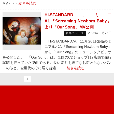
MV・・・
続きを読む
Hi-STANDARD、ミニ
AL『Screaming Newborn Baby』
より「Our Song」MV公開
2025年11月25日
音楽ニュース
Hi-STANDARDが、11月26日発売のミ
ニアルバム『Screaming Newborn Baby』
から「Our Song」のミュージックビデオ
を公開した。 「Our Song」は、全国のCDショップ117店舗で先行
試聴を行っていた楽曲である。長い歳月を経てなお変わらないバン
ドの芯と、全世代の心に届く普遍・・・
続きを読む
1