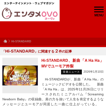
MENU
Hi-STANDARD
Hi-STANDARD
２
「
」に関連する
件の記事
Hi-STANDARD、新曲「A Ha Ha」
MVでユーモア炸裂
2026年1月10日
音楽ニュース
Hi-STANDARDが、新曲「A Ha Ha」の
ミュージックビデオを公開した。 新曲
「A Ha Ha」は、2025年11月26日にリリ
ースされたミニアルバム『Screaming
Newborn Baby』の収録曲。肩の力を抜いて人生を肯定するような
メッセージとユーモアが同居した一曲に仕上がっている。