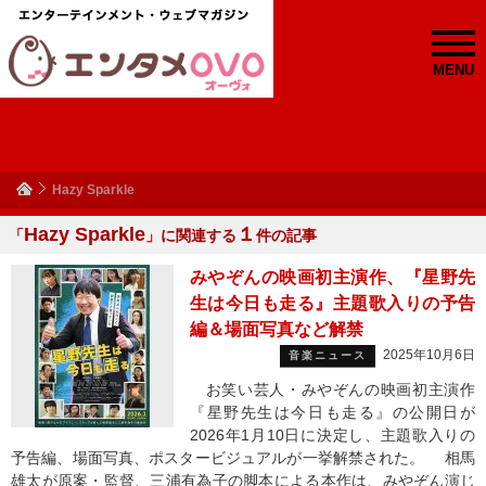
MENU
Hazy Sparkle
Hazy Sparkle
１
「
」に関連する
件の記事
みやぞんの映画初主演作、『星野先
生は今日も走る』主題歌入りの予告
編＆場面写真など解禁
2025年10月6日
音楽ニュース
お笑い芸人・みやぞんの映画初主演作
『星野先生は今日も走る』の公開日が
2026年1月10日に決定し、主題歌入りの
予告編、場面写真、ポスタービジュアルが一挙解禁された。 相馬
雄太が原案・監督、三浦有為子の脚本による本作は、みやぞん演じ