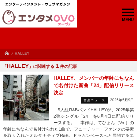
MENU
HALLEY
HALLEY
１
「
」に関連する
件の記事
HALLEY、メンバーの年齢にちなん
で名付けた新曲「24」配信リリース
決定
2025年5月9日
音楽ニュース
5人組R&BバンドHALLEYが、2025年第
2弾シングル「24」を6月4日に配信リリ
ースする。 本作は、てひょん（Vo.）の
年齢にちなんで名付けられた1曲で、フューチャー・ファンクの要素
を取り入れたオルタナティブR&B。ドラムンベースへと展開するエ